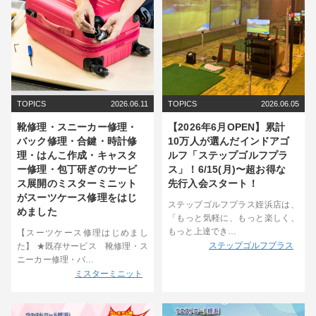
TOPICS
2026.06.11
TOPICS
2026.06.05
靴修理・スニーカー修理・
【2026年6月OPEN】累計
バック修理・合鍵・時計修
10万人が選んだインドアゴ
理・はんこ作成・キャスタ
ルフ「ステップゴルフプラ
ー修理・包丁研ぎのサービ
ス」！6/15(月)〜超お得な
ス展開のミスターミニット
先行入会スタート！
がスーツケース修理をはじ
ステップゴルフプラス姪浜店は、
めました
「もっと気軽に、もっと楽しく、
もっと上達でき…
【スーツケース修理はじめまし
ステップゴルフプラス
た】 ★既存サービス 靴修理・ス
ニーカー修理・バ…
ミスターミニット