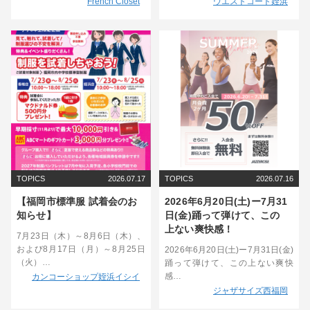
French Closet
ウエストコート姪浜
TOPICS
2026.07.17
TOPICS
2026.07.16
【福岡市標準服 試着会のお
2026年6月20日(土)ー7月31
知らせ】
日(金)踊って弾けて、この
上ない爽快感！
7月23日（木）～8月6日（木）、
および8月17日（月）～8月25日
2026年6月20日(土)ー7月31日(金)
（火）…
踊って弾けて、この上ない爽快
感…
カンコーショップ姪浜イシイ
ジャザサイズ西福岡