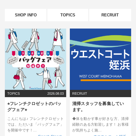
SHOP INFO
TOPICS
RECRUIT
TOPICS
2026.08.03
RECRUIT
⭐︎フレンチクロゼットのバッ
清掃スタッフを募集してい
グフェア⭐︎
ます。
こんにちは♪ フレンチクロゼット
◆体を動かす事が好きな方、清掃
では、ただいま「バッグフェア」
経験のある方歓迎します！ お客様
を開催中です！…
が気持ちよく施…