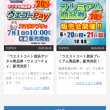
TOPICS
2026.06.05
TOPICS
2026.06.05
「ウエストコート姪浜デジ
「ウエストコート姪浜プレ
タル商品券・ウエコーＰａ
ミアム商品券」販売決定！
ｙ」販売決定！
物価高騰が続く中、少しでも家計
のお役になればとの思いで、「ウ
「ウエストコート姪浜デジタル商
エストコート姪…
品券・ウエコーＰａｙ」を販売し
ます。 5,0…
ウエストコート姪浜
ウエストコート姪浜