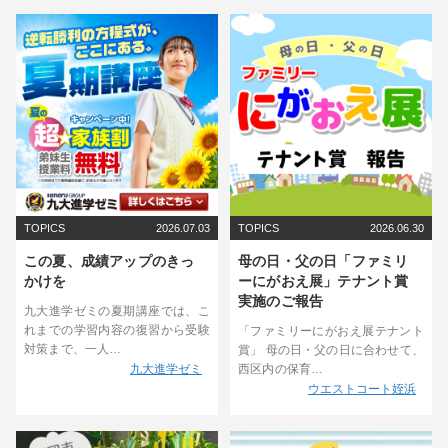
TOPICS
2026.07.03
TOPICS
2026.06.30
この夏、成績アップのきっ
母の日・父の日「ファミリ
かけを
ーにがおえ展」テナント賞
実施のご報告
九大進学ゼミの夏期講座では、こ
れまでの学習内容の復習から受験
「ファミリーにがおえ展テナント
対策まで、一人…
賞」 母の日・父の日に合わせて、
西区内の保育…
九大進学ゼミ
ウエストコート姪浜