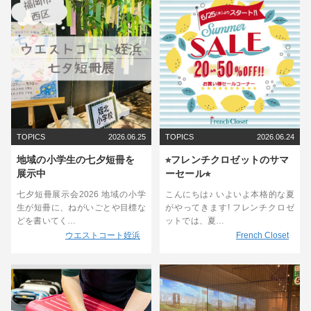
TOPICS
2026.06.25
TOPICS
2026.06.24
地域の小学生の七夕短冊を
⭐︎フレンチクロゼットのサマ
展示中
ーセール⭐︎
七夕短冊展示会2026 地域の小学
こんにちは♪ いよいよ本格的な夏
生が短冊に、ねがいごとや目標な
がやってきます! フレンチクロゼ
どを書いてく…
ットでは、夏…
ウエストコート姪浜
French Closet