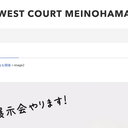
会を開催
>
image2