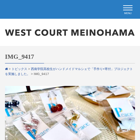
IMG_9417
>
トピックス
>
西南学院高校生がハンドメイドマルシェで「手作り×寄付」プロジェクト
を実施しました。
>
IMG_9417