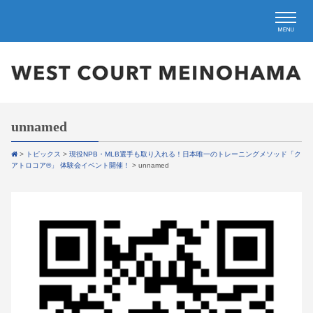
unnamed
>
トピックス
>
現役NPB・MLB選手も取り入れる！日本唯一のトレーニングメソッド「ク
アトロコア®︎」 体験会イベント開催！
>
unnamed