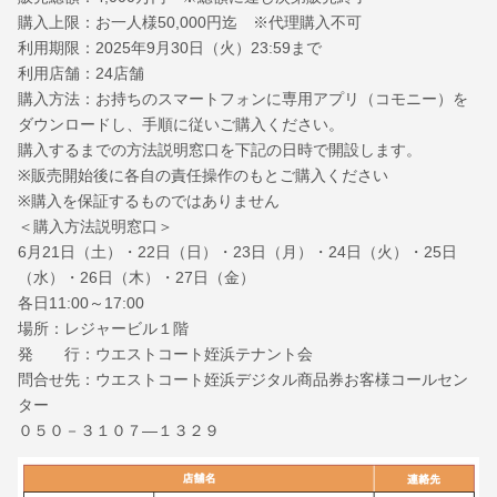
購入上限：お一人様50,000円迄 ※代理購入不可
利用期限：2025年9月30日（火）23:59まで
利用店舗：24店舗
購入方法：お持ちのスマートフォンに専用アプリ（コモニー）を
ダウンロードし、手順に従いご購入ください。
購入するまでの方法説明窓口を下記の日時で開設します。
※販売開始後に各自の責任操作のもとご購入ください
※購入を保証するものではありません
＜購入方法説明窓口＞
6月21日（土）・22日（日）・23日（月）・24日（火）・25日
（水）・26日（木）・27日（金）
各日11:00～17:00
場所：レジャービル１階
発 行：ウエストコート姪浜テナント会
問合せ先：ウエストコート姪浜デジタル商品券お客様コールセン
ター
０５０－３１０７―１３２９