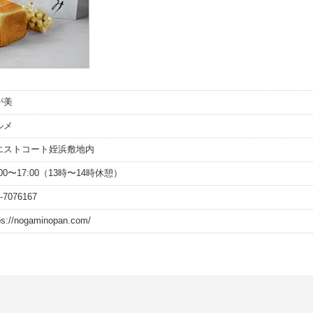
が美
ルメ
エストコート姪浜敷地内
:00〜17:00（13時〜14時休憩）
-7076167
ps://nogaminopan.com/