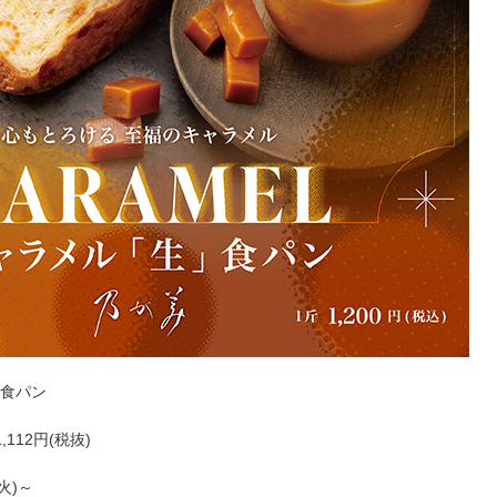
」食パン
,112円(税抜)
火)～