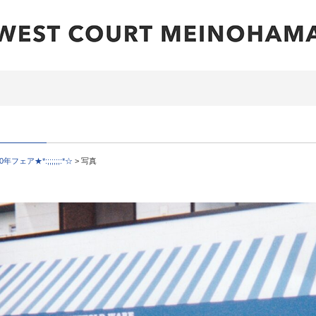
30年フェア★*:;;;;;;:*☆
>
写真