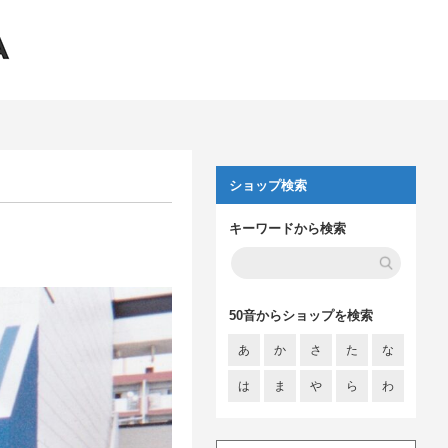
ショップ検索
キーワードから検索
50音からショップを検索
あ
か
さ
た
な
は
ま
や
ら
わ