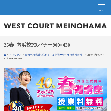
25春_内浜校PRバナー900×430
>
トピックス
>
40周年の感謝を込めて！夏期講座全学年授業料無料！
>
25春_内浜校PR
バナー900×430