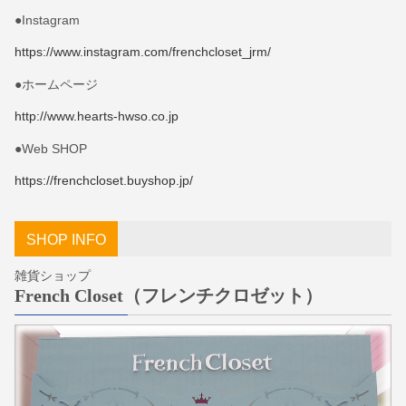
●Instagram
https://www.instagram.com/frenchcloset_jrm/
●ホームページ
http://www.hearts-hwso.co.jp
●Web SHOP
https://frenchcloset.buyshop.jp/
SHOP INFO
雑貨ショップ
French Closet（フレンチクロゼット）