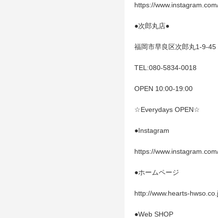
https://www.instagram.com/
●次郎丸店●
福岡市早良区次郎丸1-9-4
TEL:
080-5834-0018
OPEN 10:00-19:00
☆Everydays OPEN☆
●Instagram
https://www.instagram.com/
●ホームページ
http://www.hearts-hwso.co.
●Web SHOP