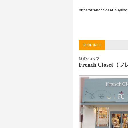
https://frenchcloset.buysho
SHOP INFO
雑貨ショップ
French Close