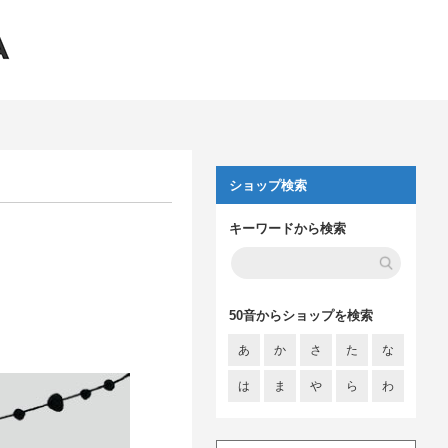
ショップ検索
キーワードから検索
50音からショップを検索
あ
か
さ
た
な
は
ま
や
ら
わ