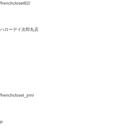
frenchcloset82/
5 ハローデイ次郎丸店
frenchcloset_jrm/
jp