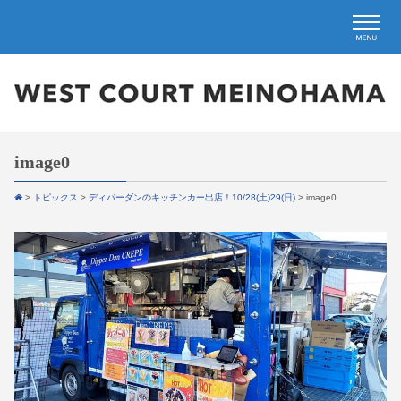
image0
>
トピックス
>
ディパーダンのキッチンカー出店！10/28(土)29(日)
>
image0