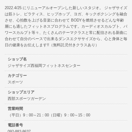
2022.4/25 にリニューアルオープンした新しいスタジオ。 ジャザサイズ
は筋トレ、ピラティス、ヒップホップ、ヨガ、キックボクシングを融合
させ、心拍数を上げる音楽に合わせて BODYを燃焼させるどんな年齢
層にも適したフィットネスプログラムです。カーディオスカルプト、パ
ワースカルプト等々、たくさんのテーマクラスと常に配信される新曲に
合わせて自分のペースで出来るダンスエクササイズから、心と身体と毎
日の健康をお伝えします!!（無料託児付きクラスあり）
ショップ名
ジャザサイズ西福岡フィットネスセンター
カテゴリー
スポーツ
ショップエリア
西部スポーツガーデン
営業時間
（平日）9：00～21：00（日曜）9：00～15：00
電話番号
092-882-8637