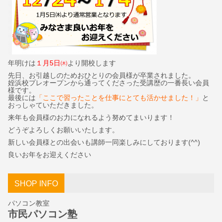
年明けは
１月5日㈭
より開校します
先日、お引越しのためおひとりの会員様が卒業されました。
姪浜校プレオープンから通ってくださった受講歴の一番長い会員
様です。
最後には
「ここで習ったことを
仕事にとても活かせました！」
と
おっしゃていただきました。
来年も会員様のお力になれるよう努めてまいります！
どうぞよろしくお願いいたします。
新しい会員様との出会いも講師一同楽しみにしております(^^)
良いお年をお迎えください
SHOP INFO
パソコン教室
市民パソコン塾