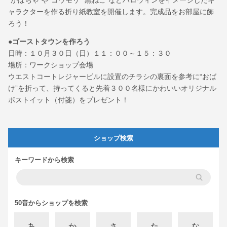
“かぼちゃ”や“コウモリ”“黒ねこ”などハロウィンをイメージしたキ
ャラクターを作る折り紙教室を開催します。完成品をお部屋に飾
ろう！
●ゴーストタウンを作ろう
日時：１０月３０日（日）１１：００～１５：３０
場所：ワークショップ会場
ウエストコートレジャービルに設置のチラシの裏面を参考に“おば
け”を折って、持ってくると先着３００名様にかわいいオリジナル
ポストイット（付箋）をプレゼント！
ショップ検索
キーワードから検索
50音からショップを検索
あ
か
さ
た
な