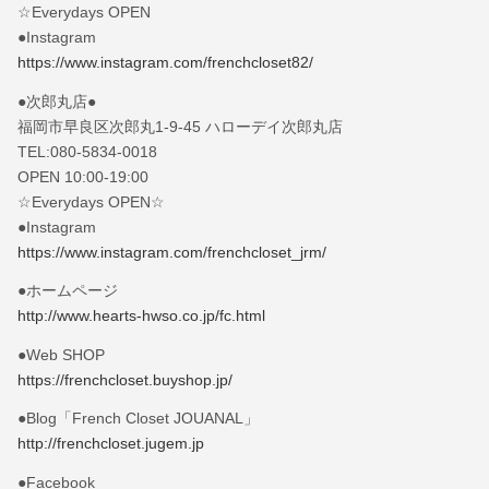
☆Everydays OPEN
●Instagram
https://www.instagram.com/frenchcloset82/
●次郎丸店●
福岡市早良区次郎丸1-9-45 ハローデイ次郎丸店
TEL:080-5834-0018
OPEN 10:00-19:00
☆Everydays OPEN☆
●Instagram
https://www.instagram.com/frenchcloset_jrm/
●ホームページ
http://www.hearts-hwso.co.jp/fc.html
●Web SHOP
https://frenchcloset.buyshop.jp/
●Blog「French Closet JOUANAL」
http://frenchcloset.jugem.jp
●Facebook