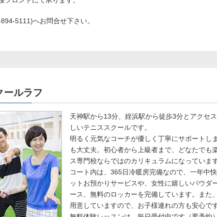
接フロントにて承ります。
94-5111)へお問合せ下さい。
クールラフ
天神駅から13分、姪浜駅から徒歩3分とアクセ
しいテニススクールです。
明るく元気なコーチが優しく丁寧にサポートし
も大丈夫。初心者から上級者まで、どなたでも
ス専門校ならではのカリキュラムになっていま
コート内は、365日冷暖房完備なので、一年中
ットお預かりサービスや、女性に嬉しいパウダ
ース、無料のロッカーを完備しています。また
用意していますので、お子様連れの方も安心で
無料体験レッスンは、毎日受付中です（要予約