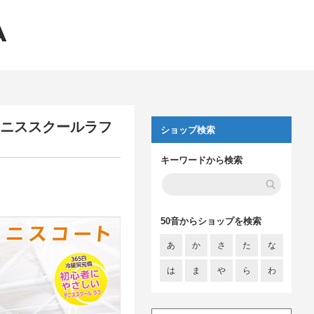
テニススクールラフ
ショップ検索
キーワードから検索
50音からショップを検索
あ
か
さ
た
な
は
ま
や
ら
わ