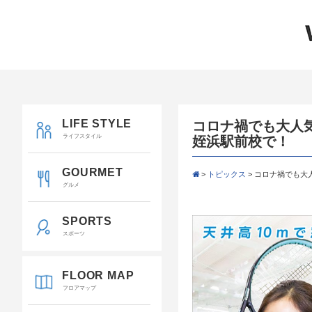
LIFE STYLE
コロナ禍でも大人
ライフスタイル
姪浜駅前校で！
GOURMET
>
トピックス
>
コロナ禍でも大
グルメ
SPORTS
スポーツ
FLOOR MAP
フロアマップ