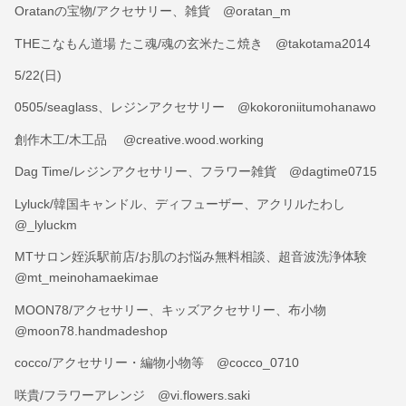
Oratanの宝物/アクセサリー、雑貨 @oratan_m
THEこなもん道場 たこ魂/魂の玄米たこ焼き @takotama2014
5/22(日)
0505/seaglass、レジンアクセサリー @kokoroniitumohanawo
創作木工/木工品 @creative.wood.working
Dag Time/レジンアクセサリー、フラワー雑貨 @dagtime0715
Lyluck/韓国キャンドル、ディフューザー、アクリルたわし
@_lyluckm
MTサロン姪浜駅前店/お肌のお悩み無料相談、超音波洗浄体験
@mt_meinohamaekimae
MOON78/アクセサリー、キッズアクセサリー、布小物
@moon78.handmadeshop
cocco/アクセサリー・編物小物等 @cocco_0710
咲貴/フラワーアレンジ @vi.flowers.saki