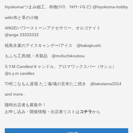
hiyokoma/つまみ細工、布物(ﾏｽｸ、ﾏﾙﾁｹｰｽなど) @hiyokoma-hobby
with/布と革の小物
ANGE/パワーストーンアクセサリー、オルゴナイト
@ange.33333333
椛島氷菓のアイスキャンデー/アイス @kabajirushi
もふち工房/紙・木製品 @mofuchikoubou
S.Y.M.Candles/キャンドル、アロマワックスバー（サシェ）
@s.y.m.candles
THEこなもん道場 たこ魂/魂の玄米たこ焼き @takotama2014
and more..
随時出店者も募集中！
お申し込み・開催情報・出店者リストは
コチラ
から