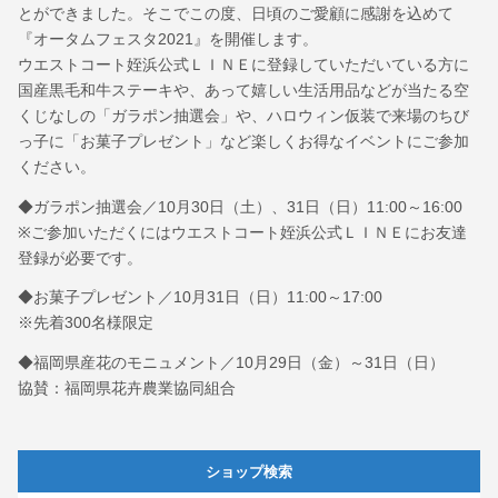
とができました。そこでこの度、日頃のご愛顧に感謝を込めて
『オータムフェスタ2021』を開催します。
ウエストコート姪浜公式ＬＩＮＥに登録していただいている方に
国産黒毛和牛ステーキや、あって嬉しい生活用品などが当たる空
くじなしの「ガラポン抽選会」や、ハロウィン仮装で来場のちび
っ子に「お菓子プレゼント」など楽しくお得なイベントにご参加
ください。
◆ガラポン抽選会／10月30日（土）、31日（日）11:00～16:00
※ご参加いただくにはウエストコート姪浜公式ＬＩＮＥにお友達
登録が必要です。
◆お菓子プレゼント／10月31日（日）11:00～17:00
※先着300名様限定
◆福岡県産花のモニュメント／10月29日（金）～31日（日）
協賛：福岡県花卉農業協同組合
ショップ検索