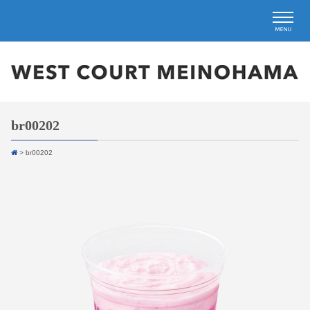
br00202
>
br00202