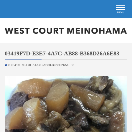
03419F7D-E3E7-4A7C-AB88-B368D26A6E83
>
03419F7D-E3E7-4A7C-AB88-B368D26A6E83