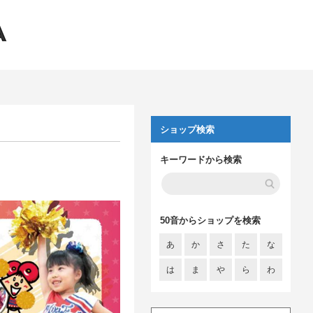
ショップ検索
キーワードから検索
50音からショップを検索
あ
か
さ
た
な
は
ま
や
ら
わ