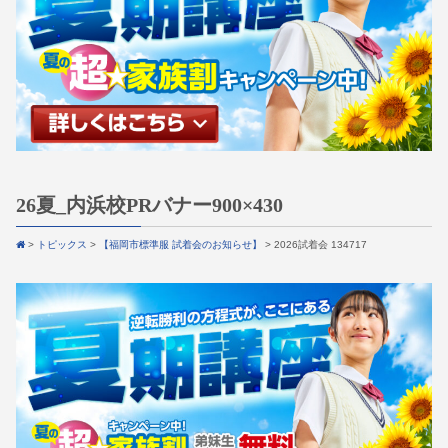
26夏_内浜校PRバナー900×430
>
トピックス
>
【福岡市標準服 試着会のお知らせ】
>
2026試着会 134717