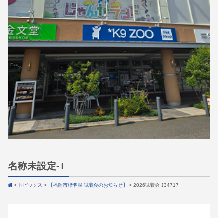
名称未設定-1
>
トピックス
>
【福岡市標準服 試着会のお知らせ】
>
2026試着会 134717