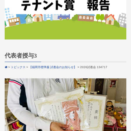
代表者授与3
>
トピックス
>
【福岡市標準服 試着会のお知らせ】
>
2026試着会 134717