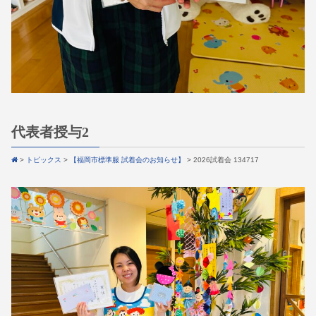
代表者授与2
>
トピックス
>
【福岡市標準服 試着会のお知らせ】
>
2026試着会 134717