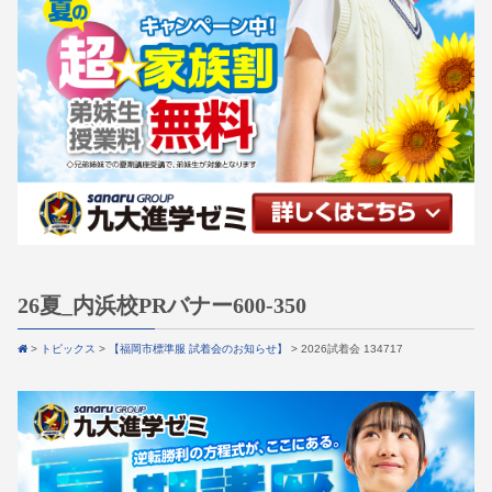
26夏_内浜校PRバナー600-350
>
トピックス
>
【福岡市標準服 試着会のお知らせ】
>
2026試着会 134717