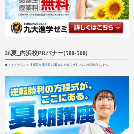
26夏_内浜校PRバナー(500-500)
>
トピックス
>
【福岡市標準服 試着会のお知らせ】
>
2026試着会 134717