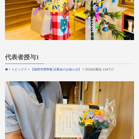
代表者授与1
>
トピックス
>
【福岡市標準服 試着会のお知らせ】
>
2026試着会 134717