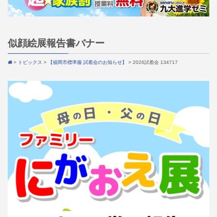
似顔絵展報告書バナー
>
トピックス
>
【福岡市標準服 試着会のお知らせ】
>
2026試着会 134717