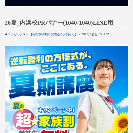
26夏_内浜校PRバナー(1040-1040)LINE用
>
トピックス
>
【福岡市標準服 試着会のお知らせ】
>
2026試着会 134717