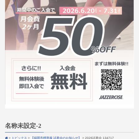
名称未設定-2
>
トピックス
>
【福岡市標準服 試着会のお知らせ】
>
2026試着会 134717