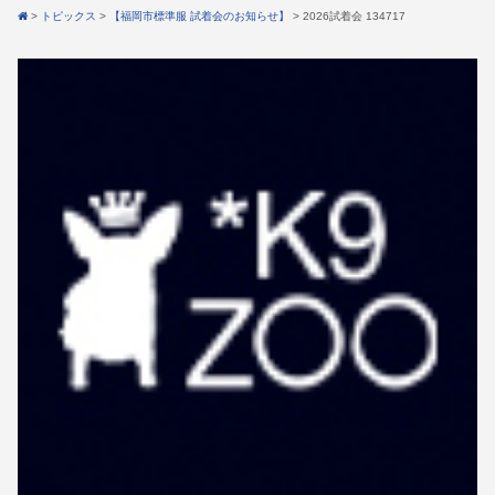
>
トピックス
>
【福岡市標準服 試着会のお知らせ】
>
2026試着会 134717