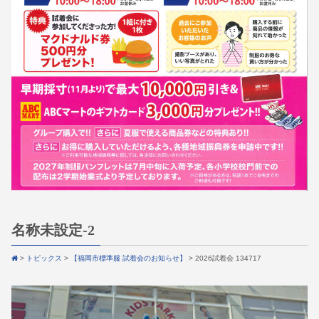
名称未設定-2
>
トピックス
>
【福岡市標準服 試着会のお知らせ】
>
2026試着会 134717