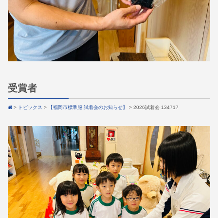
受賞者
>
トピックス
>
【福岡市標準服 試着会のお知らせ】
>
2026試着会 134717