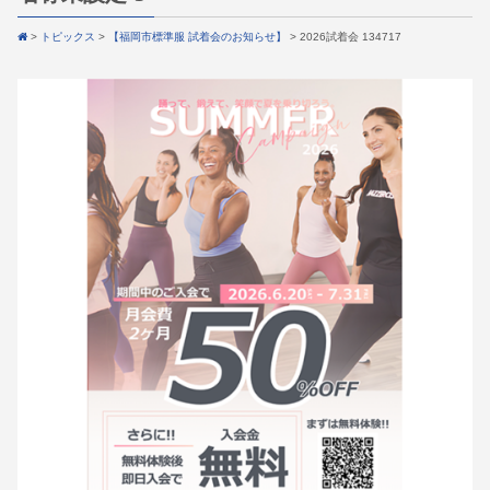
>
トピックス
>
【福岡市標準服 試着会のお知らせ】
>
2026試着会 134717